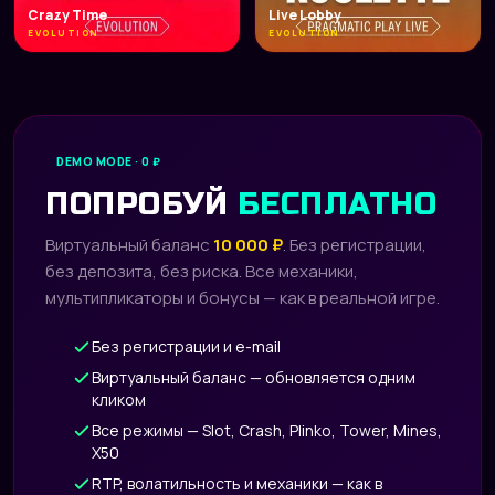
Crazy Time
Live Lobby
EVOLUTION
EVOLUTION
DEMO MODE · 0 ₽
ПОПРОБУЙ
БЕСПЛАТНО
Виртуальный баланс
10 000 ₽
. Без регистрации,
без депозита, без риска. Все механики,
мультипликаторы и бонусы — как в реальной игре.
Без регистрации и e-mail
Виртуальный баланс — обновляется одним
кликом
Все режимы — Slot, Crash, Plinko, Tower, Mines,
X50
RTP, волатильность и механики — как в