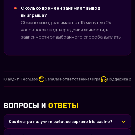
Сколько времени занимает вывод
выигрыша?
Обычно вывод занимает от 15 минут до 24
часов после подтверждения личности, в
зависимости от выбранного способа выплаты.
удит iTechLabs
GamCare ответственная игра
Поддержка 24/7
ВОПРОСЫ И
ОТВЕТЫ
Как быстро получить рабочее зеркало Iris casino?