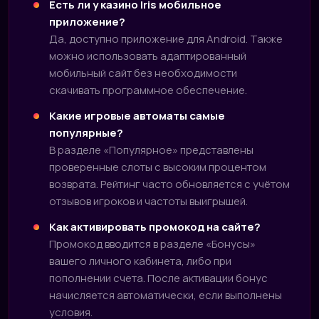
Есть ли у казино Iris мобильное
приложение?
Да, доступно приложение для Android. Также
можно использовать адаптированный
мобильный сайт без необходимости
скачивать программное обеспечение.
Какие игровые автоматы самые
популярные?
В разделе «Популярное» представлены
проверенные слоты с высоким процентом
возврата. Рейтинг часто обновляется с учётом
отзывов игроков и частоты выигрышей.
Как активировать промокод на сайте?
Промокод вводится в разделе «Бонусы»
вашего личного кабинета, либо при
пополнении счета. После активации бонус
начисляется автоматически, если выполнены
условия.