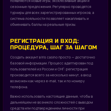
появляются новые игры, эксклюзивные акции и
сезонные предложения. Регулярно проводятся
турниры для всех зарегистрированных игроков, а
система лояльности позволяет накапливать и
обменивать баллы на реальные призы.
РЕГИСТРАЦИЯ И ВХОД:
ПРОЦЕДУРА, ШАГ ЗА ШАГОМ
Создать аккаунт в Iris casino просто — достаточно
базовой информации. Процесс адаптирован под
пользователей из России и СНГ: регистрация
производится всего за несколько минут, а вход
возможен как через e-mail, так и по номеру
телефона.
Важно использовать настоящие данные, чтобы в
дальнейшем не возникло сложностей с выводом
средств или подтверждением личности при