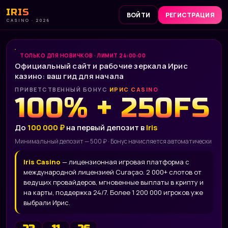
IRIS
ВОЙТИ
РЕГИСТРАЦИЯ
CASINO · 2026
ТОЛЬКО ДЛЯ НОВИЧКОВ · ЛИМИТ 24:00:00
Официальный сайт и рабочие зеркала Ирис
казино: ваш гид для начала
ПРИВЕТСТВЕННЫЙ БОНУС
ИРИС CASINO
100% + 250FS
До
100 000 ₽
на первый депозит в
Iris
Минимальный депозит — 500 ₽ · Бонус начисляется автоматически
Iris Casino
— лицензионная игровая платформа с
международной лицензией Curaçao. 2 000+ слотов от
ведущих провайдеров, мгновенные выплаты в крипту и
на карты, поддержка 24/7. Более 1 200 000 игроков уже
выбрали Ирис.