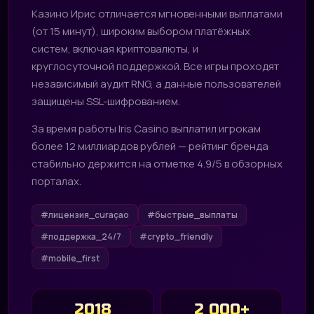
Казино Ирис отличается мгновенными выплатами
(от 15 минут), широким выбором платёжных
систем, включая криптовалюты, и
круглосуточной поддержкой. Все игры проходят
независимый аудит RNG, а данные пользователей
защищены SSL-шифрованием.
За время работы Iris Casino выплатил игрокам
более 12 миллиардов рублей — рейтинг бренда
стабильно держится на отметке 4.9/5 в обзорных
порталах.
#лицензия_curaçao
#быстрые_выплаты
#поддержка_24/7
#crypto_friendly
#mobile_first
2018
2 000+