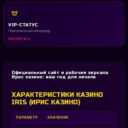
VIP-СТАТУС
Персональный менеджер
ПЕРЕЙТИ
Официальный сайт и рабочие зеркала
Ирис казино: ваш гид для начала
ХАРАКТЕРИСТИКИ КАЗИНО
IRIS (ИРИС КАЗИНО)
ПАРАМЕТР
ЗНАЧЕНИЕ