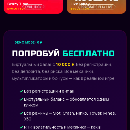
Crazy Time
Live Lobby
EVOLUTION
EVOLUTION
DEMO MODE · 0 ₽
ПОПРОБУЙ
БЕСПЛАТНО
Виртуальный баланс
10 000 ₽
. Без регистрации,
без депозита, без риска. Все механики,
мультипликаторы и бонусы — как в реальной игре.
Без регистрации и e-mail
Виртуальный баланс — обновляется одним
кликом
Все режимы — Slot, Crash, Plinko, Tower, Mines,
X50
RTP, волатильность и механики — как в