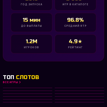
ГОД ЗАПУСКА
ИГР В КАТАЛОГЕ
15 мин
96.8%
ДО ВЫПЛАТЫ
СРЕДНИЙ RTP
1.2M
4.9★
ИГРОКОВ
РЕЙТИНГ
ТОП
СЛОТОВ
ВСЕ ИГРЫ
Gates of Olympus 1000
Big Bass Bonanza
HOT
Diamond of Jungle
Aztec Clusters
NEW
PRAGMATIC PLAY
PRAGMATIC PLAY
Divine Divas
Dreamshock
TOP
NETENT
PRAGMATIC PLAY
Hot Fruit
Phoenix Rising
NEW
PLAY’N GO
NETENT
Fruit Machine
Capymania Yellow
HOT
MICROGAMING
PLAY’N GO
Big Win x25
Fab Farm
MICROGAMING
PRAGMATIC PLAY