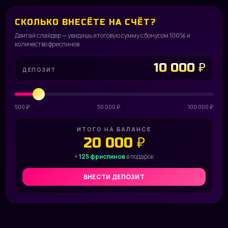
СКОЛЬКО ВНЕСЁТЕ НА СЧЁТ?
Двигай слайдер — увидишь итоговую сумму с бонусом 100% и
количество фриспинов
10 000 ₽
ДЕПОЗИТ
500 ₽
50 000 ₽
100 000 ₽
ИТОГО НА БАЛАНСЕ
20 000 ₽
+
125 фриспинов
в подарок
ВНЕСТИ ДЕПОЗИТ