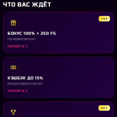
ЧТО ВАС ЖДЁТ
TOP
БОНУС 100% + 250 FS
На первый депозит
ПЕРЕЙТИ
КЭШБЭК ДО 15%
Каждую неделю на счёт
ПЕРЕЙТИ
HOT