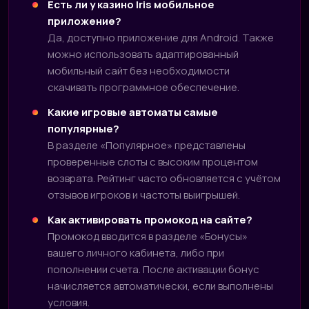
Есть ли у казино Iris мобильное
приложение?
Да, доступно приложение для Android. Также
можно использовать адаптированный
мобильный сайт без необходимости
скачивать программное обеспечение.
Какие игровые автоматы самые
популярные?
В разделе «Популярное» представлены
проверенные слоты с высоким процентом
возврата. Рейтинг часто обновляется с учётом
отзывов игроков и частоты выигрышей.
Как активировать промокод на сайте?
Промокод вводится в разделе «Бонусы»
вашего личного кабинета, либо при
пополнении счета. После активации бонус
начисляется автоматически, если выполнены
условия.