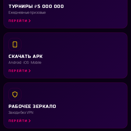
ТУРНИРЫ ₽5 000 000
Ежедневные призовые
ПЕРЕЙТИ
СКАЧАТЬ APK
Android · iOS · Mobile
ПЕРЕЙТИ
РАБОЧЕЕ ЗЕРКАЛО
Заходи без VPN
ПЕРЕЙТИ