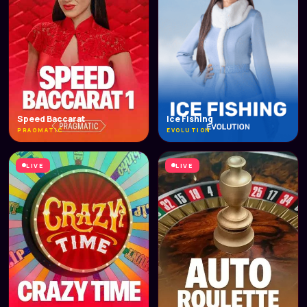
Speed Baccarat
Ice Fishing
PRAGMATIC
EVOLUTION
LIVE
LIVE