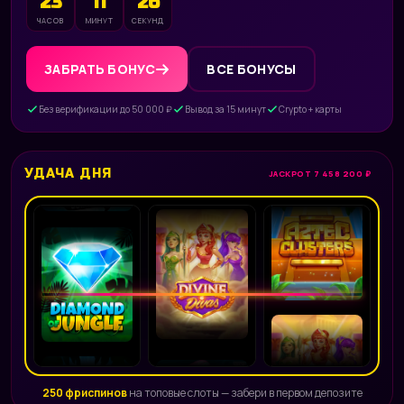
23
11
25
ЧАСОВ
МИНУТ
СЕКУНД
ЗАБРАТЬ БОНУС
ВСЕ БОНУСЫ
Без верификации до 50 000 ₽
Вывод за 15 минут
Crypto + карты
УДАЧА ДНЯ
JACKPOT 7 458 200 ₽
250 фриспинов
на топовые слоты — забери в первом депозите