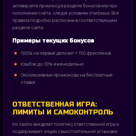
активируйте промокод в разделе бонусов или при
пополнении счёта, следуя условиям отыгрыша. Все
правила подробно расписаны в соответствующем
разделе сайта.
Примеры текущих бонусов
100% на первый депозит + 150 фриспинов
Кэшбэк до 10% еженедельно
Эксклюзивные промокоды на бесплатные
ставки
ОТВЕТСТВЕННАЯ ИГРА:
ЛИМИТЫ И САМОКОНТРОЛЬ
Iris casino внедряет политику ответственной игры и
поддерживает опцию самостоятельной установки