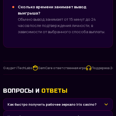
Сколько времени занимает вывод
выигрыша?
Обычно вывод занимает от 15 минут до 24
часов после подтверждения личности, в
зависимости от выбранного способа выплаты.
удит iTechLabs
GamCare ответственная игра
Поддержка 24/7
В
ВОПРОСЫ И
ОТВЕТЫ
Как быстро получить рабочее зеркало Iris casino?