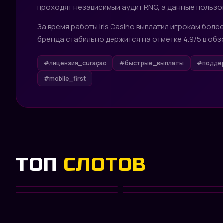
проходят независимый аудит RNG, а данные польз
За время работы Iris Casino выплатил игрокам боле
бренда стабильно держится на отметке 4.9/5 в обз
#лицензия_curaçao
#быстрые_выплаты
#подде
#mobile_first
ТОП
СЛОТОВ
Gates of Olympus 1000
Big Bass Bonanza
HOT
Hot Fruit
Phoenix Rising
NEW
PRAGMATIC PLAY
PRAGMATIC PLAY
MICROGAMING
PLAY’N GO