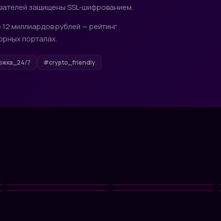
ователей защищены SSL-шифрованием.
е 12 миллиардов рублей — рейтинг
орных порталах.
ржка_24/7
#crypto_friendly
Diamond of Jungle
Aztec Clusters
NEW
Fruit Machine
Capymania Yellow
HOT
NETENT
PRAGMATIC PLAY
MICROGAMING
PRAGMATIC PLAY