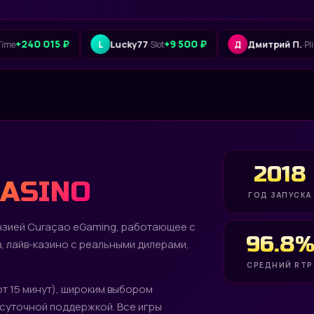
015 ₽
+9 500 ₽
+67 32
Lucky77
Дмитрий П.
L
·
Slot
Д
·
Plinko
2018
CASINO
ГОД ЗАПУСКА
нзией Curaçao eGaming, работающее с
96.8
в, лайв-казино с реальными дилерами,
СРЕДНИЙ RTP
т 15 минут), широким выбором
осуточной поддержкой. Все игры