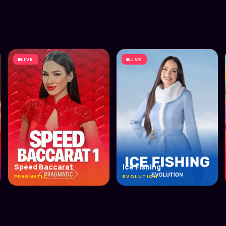
R
LIVE
LIVE
Speed Baccarat
Ice Fishing
PRAGMATIC
EVOLUTION