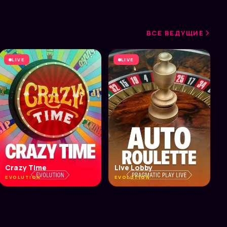
ВСЕ ВЕДУЩИЕ
IS
LIVE
LIVE
Crazy Time
Live Lobby
EVOLUTION
EVOLUTION