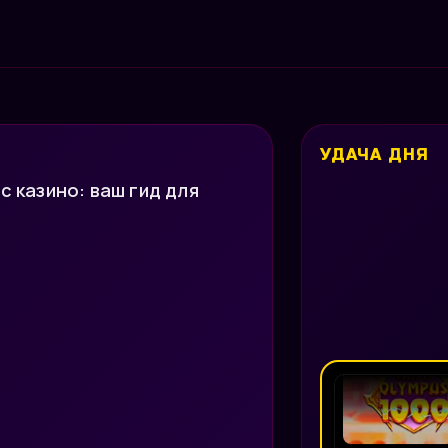
УДАЧА ДНЯ
с казино: ваш гид для